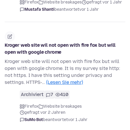
Firefox
Website breakages
gefragt vor 1 Jahr
Mustafa Shanti
beantwortet
vor 1 Jahr
Kroger web site wil not open with fire fox but will
open with google chrome
Kroger web site will not open with fire fox but will
open with google chrome. It is my survey site http:
not https. I have this setting under privacy and
settings. HTTPS-…
(Lesen Sie mehr)
Archiviert
7
410
Firefox
Website breakages
gefragt vor 2 Jahren
SuMo Bot
beantwortet
vor 1 Jahr