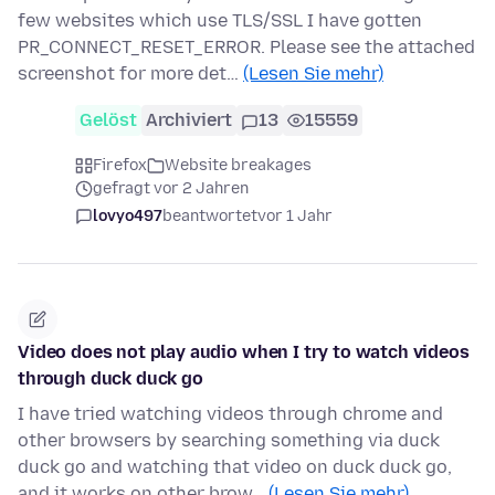
few websites which use TLS/SSL I have gotten
PR_CONNECT_RESET_ERROR. Please see the attached
screenshot for more det…
(Lesen Sie mehr)
Gelöst
Archiviert
13
15559
Firefox
Website breakages
gefragt vor 2 Jahren
lovyo497
beantwortet
vor 1 Jahr
Video does not play audio when I try to watch videos
through duck duck go
I have tried watching videos through chrome and
other browsers by searching something via duck
duck go and watching that video on duck duck go,
and it works on other brow…
(Lesen Sie mehr)