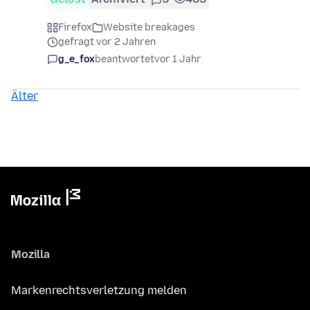
Firefox
Website breakages
gefragt vor 2 Jahren
g_e_fox
beantwortet
vor 1 Jahr
Älter
Mozilla
Markenrechtsverletzung melden