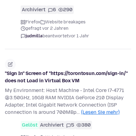
Archiviert
6
290
Firefox
Website breakages
gefragt vor 2 Jahren
judmilla
beantwortet
vor 1 Jahr
"Sign In" Screen of "https://torontosun.com/sign-in/"
does not Load in Virtual Box VM
My Environment: Host Machine - Intel Core i7-4771
@3.50GHz, 16GB RAM NVIDIA GeForce 210 Display
Adapter, Intel Gigabit Network Connection (ISP
connection is around 700MBp…
(Lesen Sie mehr)
Gelöst
Archiviert
5
380