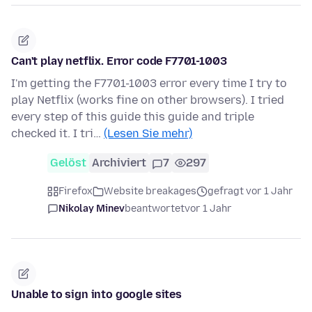
Can't play netflix. Error code F7701-1003
I'm getting the F7701-1003 error every time I try to
play Netflix (works fine on other browsers). I tried
every step of this guide this guide and triple
checked it. I tri…
(Lesen Sie mehr)
Gelöst
Archiviert
7
297
Firefox
Website breakages
gefragt vor 1 Jahr
Nikolay Minev
beantwortet
vor 1 Jahr
Unable to sign into google sites