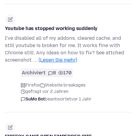
Youtube has stopped working suddenly
I've disabled all of my addons, cleared cache, and
still youtube is broken for me. It works fine with
Chrome still. Any ideas on how to fix? See attched
screenshot. …
(Lesen Sie mehr)
Archiviert
8
170
Firefox
Website breakages
gefragt vor 2 Jahren
SuMo Bot
beantwortet
vor 1 Jahr