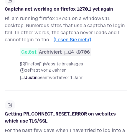
Captcha not working on firefox 127.0.1 yet again
Hi, am running firefox 127.0.1 on a windows 11
desktop. Numerous sites that use a captcha to login
fail. In other words, the captcha never loads and I
cannot login to tho…
(Lesen Sie mehr)
Gelöst
Archiviert
14
706
Firefox
Website breakages
gefragt vor 2 Jahren
Justin
beantwortet
vor 1 Jahr
Getting PR_CONNECT_RESET_ERROR on websites
which use TLS/SSL
For the past few days when I have tried to log into a