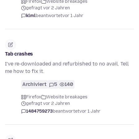
Firefox
Website breakages
gefragt vor 2 Jahren
klml
beantwortet
vor 1 Jahr
Tab crashes
I've re-downloaded and refurbished to no avail. Tell
me how to fix it.
Archiviert
5
140
Firefox
Website breakages
gefragt vor 2 Jahren
1484759273
beantwortet
vor 1 Jahr