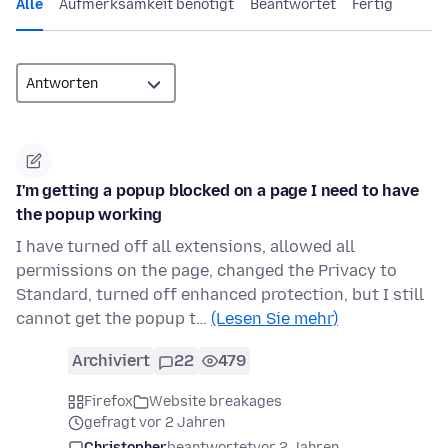
Alle
Aufmerksamkeit benötigt
Beantwortet
Fertig
I'm getting a popup blocked on a page I need to have
the popup working
I have turned off all extensions, allowed all
permissions on the page, changed the Privacy to
Standard, turned off enhanced protection, but I still
cannot get the popup t…
(Lesen Sie mehr)
Archiviert
22
479
Firefox
Website breakages
gefragt vor 2 Jahren
Christopher
beantwortet
vor 2 Jahren