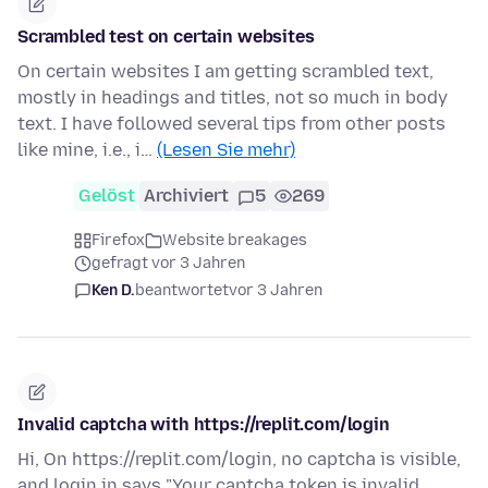
Scrambled test on certain websites
On certain websites I am getting scrambled text,
mostly in headings and titles, not so much in body
text. I have followed several tips from other posts
like mine, i.e., i…
(Lesen Sie mehr)
Gelöst
Archiviert
5
269
Firefox
Website breakages
gefragt vor 3 Jahren
Ken D.
beantwortet
vor 3 Jahren
Invalid captcha with https://replit.com/login
Hi, On https://replit.com/login, no captcha is visible,
and login in says "Your captcha token is invalid.