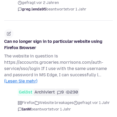
gefragt vor 2 Jahren
greg.lenda95
beantwortet
vor 1 Jahr
Can no longer sign in to particular website using
Firefox Browser
The website in question is
https://accounts.groceries.morrisons.com/auth-
service/sso/login If I use with the same username
and password in MS Edge, I can successfully l…
(Lesen Sie mehr)
Gelöst
Archiviert
9
230
Firefox
Website breakages
gefragt vor 1 Jahr
IanM
beantwortet
vor 1 Jahr