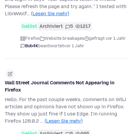
Please refresh the page and try again.." I tested with
LibreWolf…
(Lesen Sie mehr)
Gelöst
Archiviert
5
1217
Firefox
Website breakages
gefragt vor 1 Jahr
Bob4K
beantwortet
vor 1 Jahr
Wall Street Journal Comments Not Appearing in
Firefox
Hello, For the past couple weeks, comments on WSJ
articles and opinions have not shown up in Firefox.
They show up just fine if I use Edge. I'm running
Firefox 128.0.2 …
(Lesen Sie mehr)
Gelöst
Archiviert
5
465