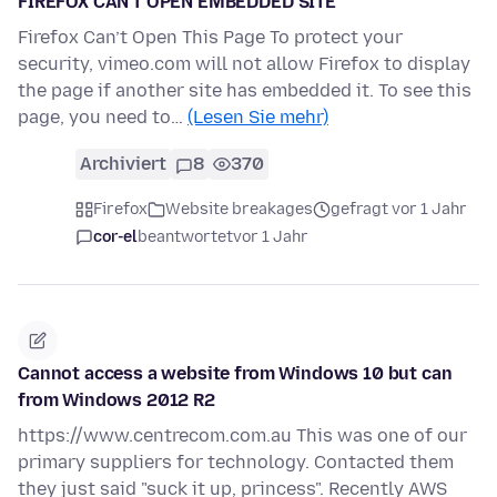
FIREFOX CAN'T OPEN EMBEDDED SITE
Firefox Can’t Open This Page To protect your
security, vimeo.com will not allow Firefox to display
the page if another site has embedded it. To see this
page, you need to…
(Lesen Sie mehr)
Archiviert
8
370
Firefox
Website breakages
gefragt vor 1 Jahr
cor-el
beantwortet
vor 1 Jahr
Cannot access a website from Windows 10 but can
from Windows 2012 R2
https://www.centrecom.com.au This was one of our
primary suppliers for technology. Contacted them
they just said "suck it up, princess". Recently AWS