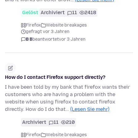
Gelöst
Archiviert
11
2418
Firefox
Website breakages
gefragt vor 3 Jahren
B B
beantwortet
vor 3 Jahren
How do I contact Firefox support directly?
I have been told by my bank that firefox wants their
customers who are having a problem with the
website when using firefox to contact firefox
directly. How do I do that…
(Lesen Sie mehr)
Archiviert
11
210
Firefox
Website breakages