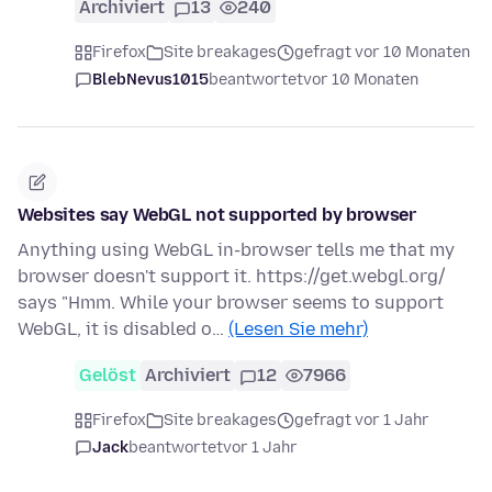
Archiviert
13
240
Firefox
Site breakages
gefragt vor 10 Monaten
BlebNevus1015
beantwortet
vor 10 Monaten
Websites say WebGL not supported by browser
Anything using WebGL in-browser tells me that my
browser doesn't support it. https://get.webgl.org/
says "Hmm. While your browser seems to support
WebGL, it is disabled o…
(Lesen Sie mehr)
Gelöst
Archiviert
12
7966
Firefox
Site breakages
gefragt vor 1 Jahr
Jack
beantwortet
vor 1 Jahr