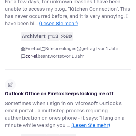
For a few days, for unknown reasons I have been
unable to access my blog..."Kitchen Connection". This
has never occurred before, and it is very annoying. I
have been bl…
(Lesen Sie mehr)
Archiviert
13
80
Firefox
Site breakages
gefragt vor 1 Jahr
cor-el
beantwortet
vor 1 Jahr
Outlook Office on Firefox keeps kicking me off
Sometimes when I sign in on Microsoft Outlook's
email portal - a multistep process requiring
authentication on one's phone - it says: "Hang on a
minute while we sign you …
(Lesen Sie mehr)