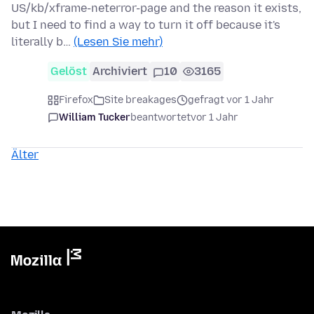
US/kb/xframe-neterror-page and the reason it exists,
but I need to find a way to turn it off because it's
literally b…
(Lesen Sie mehr)
Gelöst
Archiviert
10
3165
Firefox
Site breakages
gefragt vor 1 Jahr
William Tucker
beantwortet
vor 1 Jahr
Älter