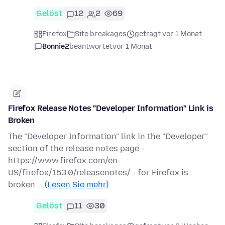
Gelöst
12
2
69
Firefox
Site breakages
gefragt vor 1 Monat
Bonnie2
beantwortet
vor 1 Monat
Firefox Release Notes "Developer Information" Link is
Broken
The "Developer Information" link in the "Developer"
section of the release notes page -
https://www.firefox.com/en-
US/firefox/153.0/releasenotes/ - for Firefox is
broken …
(Lesen Sie mehr)
Gelöst
11
30