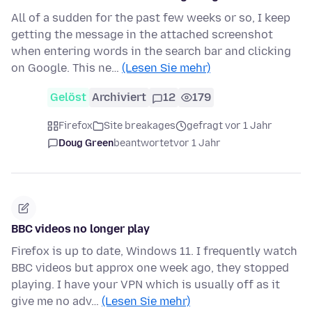
All of a sudden for the past few weeks or so, I keep
getting the message in the attached screenshot
when entering words in the search bar and clicking
on Google. This ne…
(Lesen Sie mehr)
Gelöst
Archiviert
12
179
Firefox
Site breakages
gefragt vor 1 Jahr
Doug Green
beantwortet
vor 1 Jahr
BBC videos no longer play
Firefox is up to date, Windows 11. I frequently watch
BBC videos but approx one week ago, they stopped
playing. I have your VPN which is usually off as it
give me no adv…
(Lesen Sie mehr)