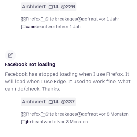
Archiviert
14
220
Firefox
Site breakages
gefragt vor 1 Jahr
cane
beantwortet
vor 1 Jahr
Facebook not loading
Facebook has stopped loading when I use Firefox. It
will load when I use Edge. It used to work fine. What
can i do/check. Thanks.
Archiviert
14
337
Firefox
Site breakages
gefragt vor 8 Monaten
jbr
beantwortet
vor 3 Monaten