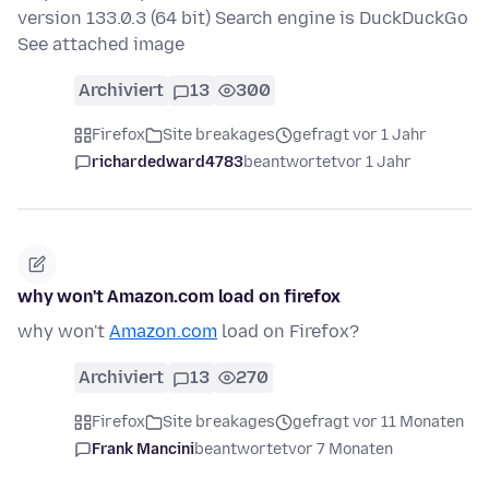
version 133.0.3 (64 bit) Search engine is DuckDuckGo
See attached image
Archiviert
13
300
Firefox
Site breakages
gefragt vor 1 Jahr
richardedward4783
beantwortet
vor 1 Jahr
why won't Amazon.com load on firefox
why won't
Amazon.com
load on Firefox?
Archiviert
13
270
Firefox
Site breakages
gefragt vor 11 Monaten
Frank Mancini
beantwortet
vor 7 Monaten