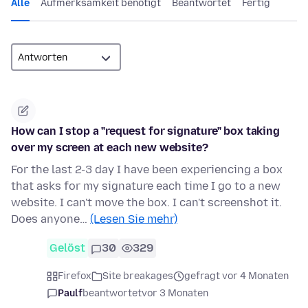
Alle
Aufmerksamkeit benötigt
Beantwortet
Fertig
How can I stop a "request for signature" box taking
over my screen at each new website?
For the last 2-3 day I have been experiencing a box
that asks for my signature each time I go to a new
website. I can't move the box. I can't screenshot it.
Does anyone…
(Lesen Sie mehr)
Gelöst
30
329
Firefox
Site breakages
gefragt vor 4 Monaten
Paulf
beantwortet
vor 3 Monaten