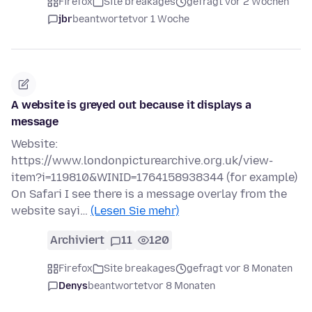
Firefox
Site breakages
gefragt vor 2 Wochen
jbr
beantwortet
vor 1 Woche
A website is greyed out because it displays a
message
Website:
https://www.londonpicturearchive.org.uk/view-
item?i=119810&WINID=1764158938344 (for example)
On Safari I see there is a message overlay from the
website sayi…
(Lesen Sie mehr)
Archiviert
11
120
Firefox
Site breakages
gefragt vor 8 Monaten
Denys
beantwortet
vor 8 Monaten