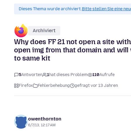
Dieses Thema wurde archiviert.
Bitte stellen Sie eine ne
Archiviert
Why does FF 21 not open a site with
open img from that domain and wil
to same kit
5
Antworten
1
hat dieses Problem
110
Aufrufe
Firefox
Fehlerbehebung
gefragt vor 13 Jahren
owenthornton
6/7/13, 12:17 AM