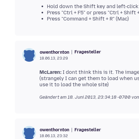
Hold down the Shift key and left-clic
Press "Ctrl + F5" or press "Ctrl + Shif
Press "Command + Shift + R" (Mac)
Fragesteller
owenthornton
18.06.13, 23:29
McLaren:
I dont think this is it. The ima
(strangely I can get them to load when u
Geändert am
18. Juni 2013, 23:34:18 -0700
von
Fragesteller
owenthornton
18.06.13, 23:32