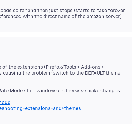
 loads so far and then just stops (starts to take forever
e of the extensions (Firefox/Tools > Add-ons >
is causing the problem (switch to the DEFAULT theme:
 Safe Mode start window or otherwise make changes.
+Mode
bleshooting+extensions+and+themes