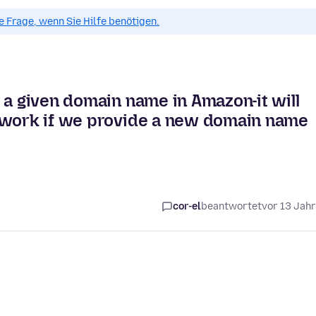
ue Frage, wenn Sie Hilfe benötigen.
 a given domain name in Amazon-it will
l work if we provide a new domain name
cor-el
beantwortet
vor 13 Jah