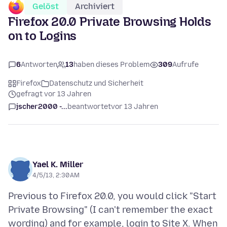
Gelöst
Archiviert
Firefox 20.0 Private Browsing Holds
on to Logins
6
Antworten
13
haben dieses Problem
309
Aufrufe
Firefox
Datenschutz und Sicherheit
gefragt vor 13 Jahren
jscher2000 -...
beantwortet
vor 13 Jahren
Yael K. Miller
4/5/13, 2:30 AM
Previous to Firefox 20.0, you would click "Start
Private Browsing" (I can't remember the exact
wording) and for example, login to Site X. When