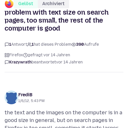
Gelöst
Archiviert
problem with text size on search
pages, too small, the rest of the
computer is good
1
Antwort
1
hat dieses Problem
390
Aufrufe
Firefox
gefragt vor 14 Jahren
Krazywrath
beantwortet
vor 14 Jahren
FrediB
1/6/12, 5:43 PM
the text and the images on the computer is in a
good size in general, but on search pages in