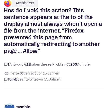
Archiviert
Hos do I void this action? This
sentence appears at the to of the
display almost always when I open a
file from the internet. “Firefox
prevented this page from
automatically redirecting to another
page … Allow”
1
Antwort
11
haben dieses Problem
250
Aufrufe
Firefox
gefragt vor 15 Jahren
TonyE
beantwortet
vor 15 Jahren
mymble