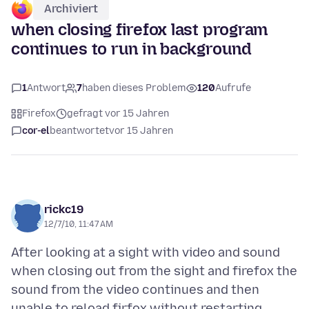
Archiviert
when closing firefox last program
continues to run in background
1
Antwort
7
haben dieses Problem
120
Aufrufe
Firefox
gefragt vor 15 Jahren
cor-el
beantwortet
vor 15 Jahren
rickc19
12/7/10, 11:47 AM
After looking at a sight with video and sound
when closing out from the sight and firefox the
sound from the video continues and then