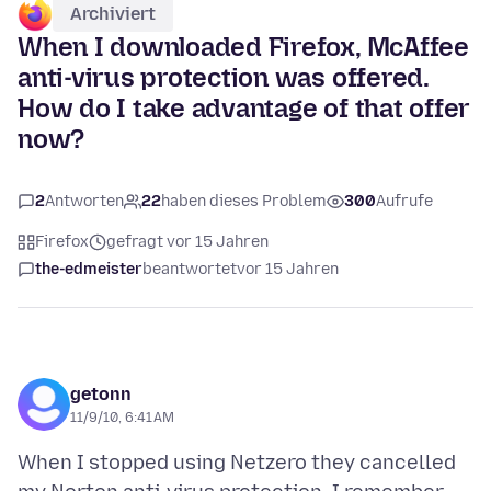
Archiviert
When I downloaded Firefox, McAffee
anti-virus protection was offered.
How do I take advantage of that offer
now?
2
Antworten
22
haben dieses Problem
300
Aufrufe
Firefox
gefragt vor 15 Jahren
the-edmeister
beantwortet
vor 15 Jahren
getonn
11/9/10, 6:41 AM
When I stopped using Netzero they cancelled