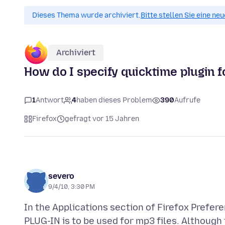
Dieses Thema wurde archiviert.
Bitte stellen Sie eine ne
Archiviert
How do I specify quicktime plugin f
1
Antwort
4
haben dieses Problem
390
Aufrufe
Firefox
gefragt vor 15 Jahren
severo
9/4/10, 3:30 PM
In the Applications section of Firefox Prefer
PLUG-IN is to be used for mp3 files. Although t