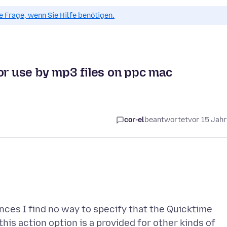
ue Frage, wenn Sie Hilfe benötigen.
or use by mp3 files on ppc mac
cor-el
beantwortet
vor 15 Jah
ences I find no way to specify that the Quicktime
his action option is a provided for other kinds of