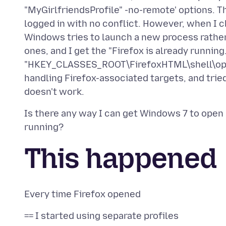
"MyGirlfriendsProfile" -no-remote' options. 
logged in with no conflict. However, when I cl
Windows tries to launch a new process rather
ones, and I get the "Firefox is already running.
"HKEY_CLASSES_ROOT\FirefoxHTML\shell\ope
handling Firefox-associated targets, and tried 
Is there any way I can get Windows 7 to open l
This happened