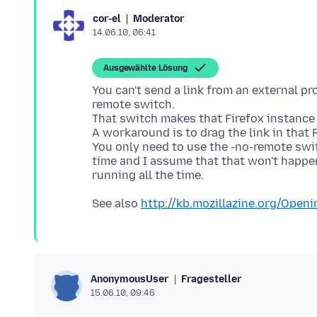
Moderator
cor-el
14.06.10, 06:41
Ausgewählte Lösung
You can't send a link from an external pr
remote switch.
That switch makes that Firefox instance 
A workaround is to drag the link in that
You only need to use the -no-remote swit
time and I assume that that won't happe
See also
http://kb.mozillazine.org/Open
Fragesteller
AnonymousUser
15.06.10, 09:46