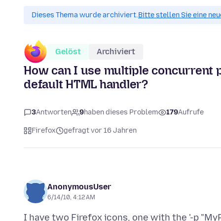
Dieses Thema wurde archiviert.
Bitte stellen Sie eine ne
Gelöst
Archiviert
How can I use multiple concurrent 
default HTML handler?
3
Antworten
9
haben dieses Problem
179
Aufrufe
Firefox
gefragt vor 16 Jahren
AnonymousUser
6/14/10, 4:12 AM
I have two Firefox icons, one with the '-p "MyP