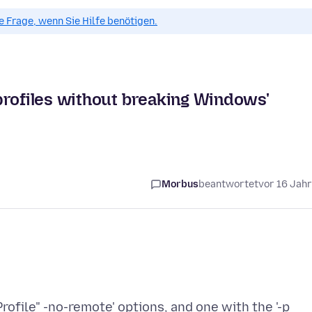
ue Frage, wenn Sie Hilfe benötigen.
profiles without breaking Windows'
Morbus
beantwortet
vor 16 Jah
rofile" -no-remote' options, and one with the '-p