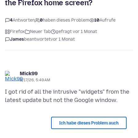
the Firefox home screen?
4
Antworten
0
haben dieses Problem
10
Aufrufe
Firefox
Neuer Tab
gefragt vor 1 Monat
James
beantwortet
vor 1 Monat
Mick99
6/17/26, 5:49 AM
I got rid of all the intrusive "widgets" from the
Ich habe dieses Problem auch