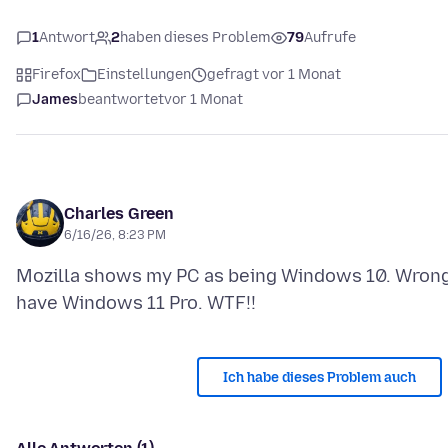
1
Antwort
2
haben dieses Problem
79
Aufrufe
Firefox
Einstellungen
gefragt vor 1 Monat
James
beantwortet
vor 1 Monat
Charles Green
6/16/26, 8:23 PM
Mozilla shows my PC as being Windows 10. Wrong
Ich habe dieses Problem auch