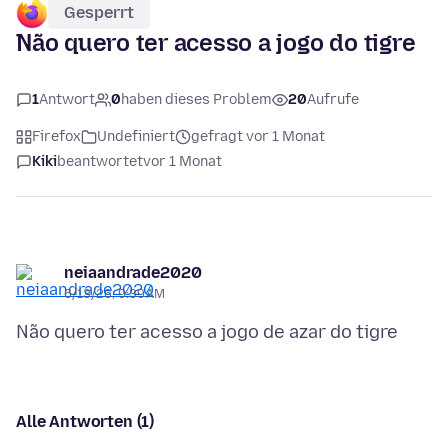
Gesperrt
Não quero ter acesso a jogo do tigre
1
Antwort
0
haben dieses Problem
20
Aufrufe
Firefox
Undefiniert
gefragt vor 1 Monat
Kiki
beantwortet
vor 1 Monat
neiaandrade2020
6/13/26, 9:39 AM
Alle Antworten (1)