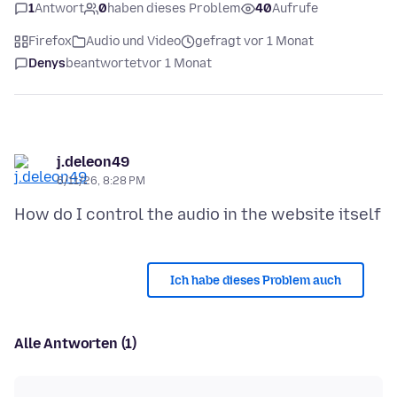
1
Antwort
0
haben dieses Problem
40
Aufrufe
Firefox
Audio und Video
gefragt vor 1 Monat
Denys
beantwortet
vor 1 Monat
j.deleon49
6/11/26, 8:28 PM
Ich habe dieses Problem auch
Alle Antworten (1)