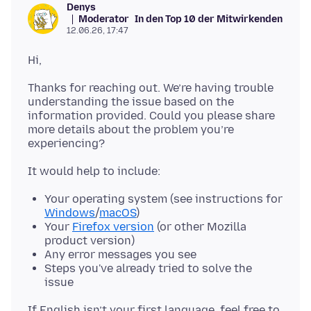
Denys
Moderator
In den Top 10 der Mitwirkenden
12.06.26, 17:47
Thanks for reaching out. We’re having trouble
understanding the issue based on the
information provided. Could you please share
more details about the problem you’re
Your operating system (see instructions for
Windows
/
macOS
)
Your
Firefox version
(or other Mozilla
product version)
Any error messages you see
Steps you've already tried to solve the
issue
If English isn’t your first language, feel free to