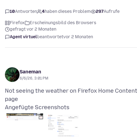
10
Antworten
4
haben dieses Problem
297
Aufrufe
Firefox
Erscheinungsbild des Browsers
gefragt vor 2 Monaten
Agent virtuel
beantwortet
vor 2 Monaten
Saneman
6/6/26, 3:01 PM
Not seeing the weather on Firefox Home Conten
Angefügte Screenshots