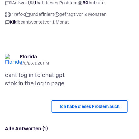
1
Antwort
1
hat dieses Problem
50
Aufrufe
Firefox
Undefiniert
gefragt vor 2 Monaten
Kiki
beantwortet
vor 1 Monat
Florida
6/6/26, 1:28 PM
cant log in to chat gpt
Ich habe dieses Problem auch
Alle Antworten (1)