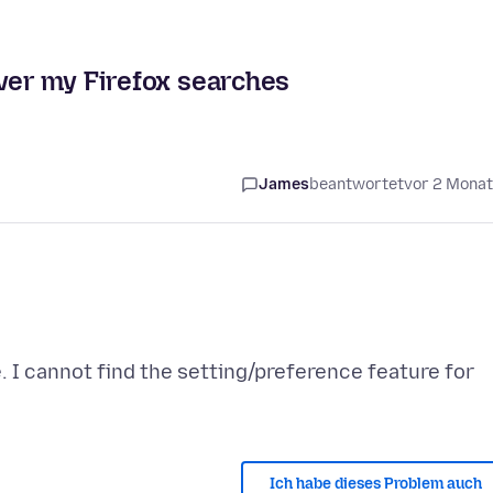
over my Firefox searches
James
beantwortet
vor 2 Mona
 I cannot find the setting/preference feature for
Ich habe dieses Problem auch