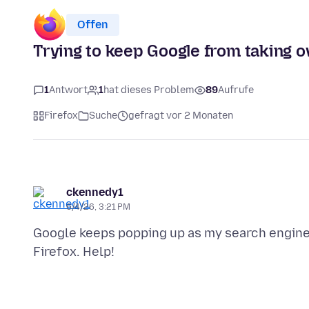
Offen
Trying to keep Google from taking 
1
Antwort
1
hat dieses Problem
89
Aufrufe
Firefox
Suche
gefragt vor 2 Monaten
ckennedy1
6/4/26, 3:21 PM
Google keeps popping up as my search engine.