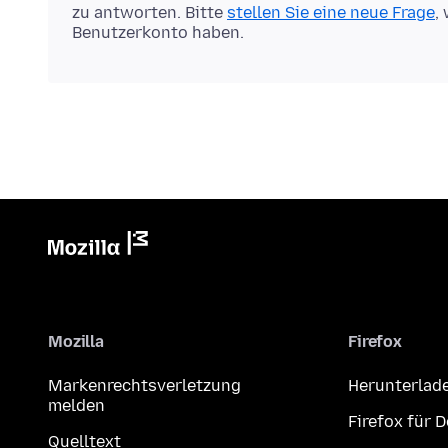
zu antworten. Bitte
stellen Sie eine neue Frage
,
Benutzerkonto haben.
Mozilla
Firefox
Markenrechtsverletzung
Herunterlad
melden
Firefox für 
Quelltext