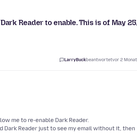
ark Reader to enable. This is of May 25
LarryBuck
beantwortet
vor 2 Mona
llow me to re-enable Dark Reader.
ed Dark Reader just to see my email without it, then