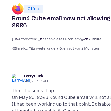
Offen
Round Cube email now not allowing D
2026.
5
Antworten
0
haben dieses Problem
20
Aufrufe
Firefox
Erweiterungen
gefragt vor 2 Monaten
LarryBuck
5/27/26, 1:51 AM
The title sums it up.
On May 25, 2026 Round Cube email will not a
It had been working up to that point. I disabl
attempted to enable it. Can not.