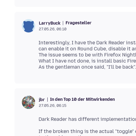
Fragesteller
LarryBuck
27.05.26, 06:10
Interestingly, I have the Dark Reader in
can enable it on Round Cube, disable it a
The issue seems to be with Firefox Nightly
What I have not done, is install basic Fi
In den Top 10 der Mitwirkenden
jbr
27.05.26, 06:15
If the broken thing is the actual "toggle