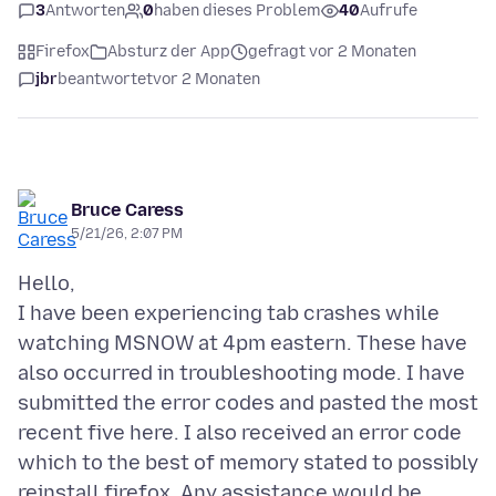
3
Antworten
0
haben dieses Problem
40
Aufrufe
Firefox
Absturz der App
gefragt vor 2 Monaten
jbr
beantwortet
vor 2 Monaten
Bruce Caress
5/21/26, 2:07 PM
Hello,
I have been experiencing tab crashes while
watching MSNOW at 4pm eastern. These have
also occurred in troubleshooting mode. I have
submitted the error codes and pasted the most
recent five here. I also received an error code
which to the best of memory stated to possibly
reinstall firefox. Any assistance would be