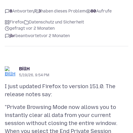
8
Antworten
3
haben dieses Problem
80
Aufrufe
Firefox
Datenschutz und Sicherheit
gefragt vor 2 Monaten
jbr
beantwortet
vor 2 Monaten
BillH
5/19/26, 9:54 PM
I just updated Firefox to version 151.0. The
"Private Browsing Mode now allows you to
instantly clear all data from your current
session without closing the entire window.
When you select the End Private Session