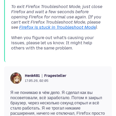
To exit Firefox Troubleshoot Mode, just close
Firefox and wait a few seconds before
opening Firefox for normal use again. (If you
can't exit Firefox Troubleshoot Mode, please
see
Firefox is stuck in Troubleshoot Mode
).
When you figure out what's causing your
issues, please let us know. It might help
Fragesteller
Henk481
17.05.26, 02:05
Я не понимаю в чём дело. Я сделал как вы
посоветовали, всё заработало. Потом я закрыл
браузер, через несколько секунд открыл и всё
стало работать. Я не трогал никакие
расширения, ничего не отключал, Firefox просто