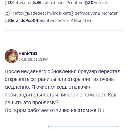
3
Antworten
0
haben dieses Problem
20
Aufrufe
Firefox
Ladegeschwindigkeit
gefragt vor 2 Monaten
GerardoPcp04
beantwortet
vor 2 Monaten
Henk481
5/16/26, 11:13 PM
После недавнего обновления браузер перестал
открывать сстраницы или открывает их очень
медленно. Я очистил кеш, отключил
производительность и ничего не помогает. Как
решить это проблему?