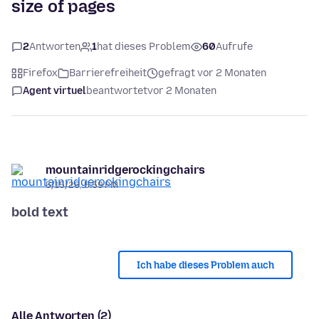
size of pages
2
Antworten
1
hat dieses Problem
60
Aufrufe
Firefox
Barrierefreiheit
gefragt vor 2 Monaten
Agent virtuel
beantwortet
vor 2 Monaten
mountainridgerockingchairs
5/15/26, 5:59 PM
bold text
Ich habe dieses Problem auch
Alle Antworten (2)