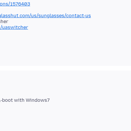
tions/1576403
lasshut.com/us/sunglasses/contact-us
cher
n/uaswitcher