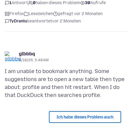
1
Antwort
0
haben dieses Problem
30
Aufrufe
Firefox
Lesezeichen
gefragt vor 2 Monaten
TyDraniu
beantwortet
vor 2 Monaten
glbbbq
5/10/26, 5:48 AM
I am unable to bookmark anything. Some
suggestions are to open a new table then type
about: profile and then hit restart. When I do
Ich habe dieses Problem auch