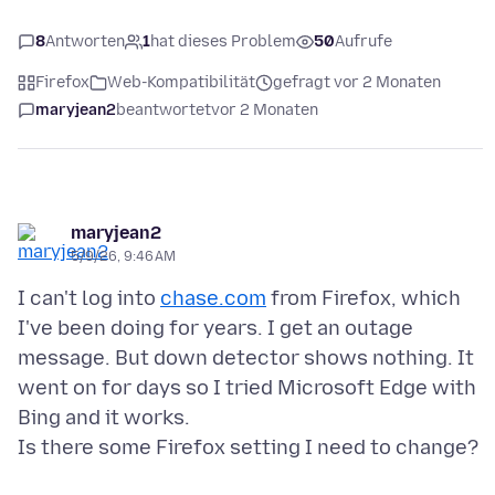
8
Antworten
1
hat dieses Problem
50
Aufrufe
Firefox
Web-Kompatibilität
gefragt vor 2 Monaten
maryjean2
beantwortet
vor 2 Monaten
maryjean2
5/9/26, 9:46 AM
I can't log into
chase.com
from Firefox, which
I've been doing for years. I get an outage
message. But down detector shows nothing. It
went on for days so I tried Microsoft Edge with
Bing and it works.