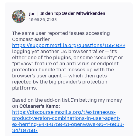
In den Top 10 der Mitwirkenden
jbr
10.05.26, 01:33
The same user reported issues accessing
Comcast earlier
https://support.mozilla.org/questions/1554022
logging yet another UA browser trailer — it's
either one of the plugins, or some "security" or
"privacy" feature of an anti-virus or endpoint
protection bundle that messes up with the
browser's user agent — which then gets
rejected by the big provider's protection
Based on the add-on list I'm betting my money
on
CCleaner's Kamo:
https://discourse.mozilla.org/t/extraneous-
product-version-combinations-in-user-agent-
ex-herring-94-1-8750-51-openwave-96-4-6033-
34/107587