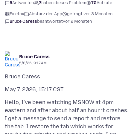
5
Antworten
2
haben dieses Problem
70
Aufrufe
Firefox
Absturz der App
gefragt vor 3 Monaten
Bruce Caress
beantwortet
vor 2 Monaten
Bruce Caress
5/8/26, 9:17 AM
Hello, I've been watching MSNOW at 4pm
eastern and after about half an hour it crashes.
I get a message to send a report and restore
the tab. I restore the tab which works for