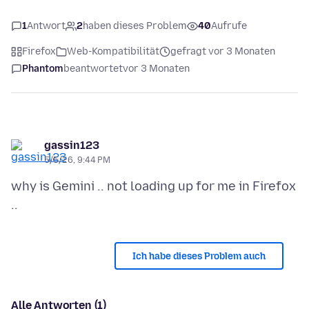
1
Antwort
2
haben dieses Problem
40
Aufrufe
Firefox
Web-Kompatibilität
gefragt vor 3 Monaten
Phantom
beantwortet
vor 3 Monaten
gassin123
5/5/26, 9:44 PM
why is Gemini .. not loading up for me in Firefox
Ich habe dieses Problem auch
Alle Antworten (1)