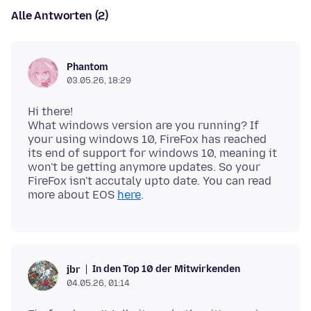
Alle Antworten (2)
Phantom
03.05.26, 18:29
Hi there!
What windows version are you running? If
your using windows 10, FireFox has reached
its end of support for windows 10, meaning it
won't be getting anymore updates. So your
FireFox isn't accutaly upto date. You can read
more about EOS
here
In den Top 10 der Mitwirkenden
jbr
04.05.26, 01:14