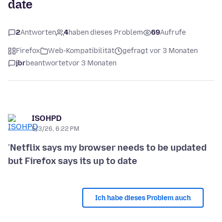
date
2
Antworten
4
haben dieses Problem
69
Aufrufe
Firefox
Web-Kompatibilität
gefragt vor 3 Monaten
jbr
beantwortet
vor 3 Monaten
ISOHPD
5/3/26, 6:22 PM
'
Netflix says my browser needs to be updated
but Firefox says its up to date
Ich habe dieses Problem auch