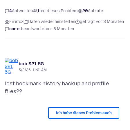
4
Antworten
1
hat dieses Problem
20
Aufrufe
Firefox
Daten wiederherstellen
gefragt vor 3 Monaten
cor-el
beantwortet
vor 3 Monaten
bob S21 5G
5/2/26, 11:01 AM
lost bookmark history backup and profile
Ich habe dieses Problem auch