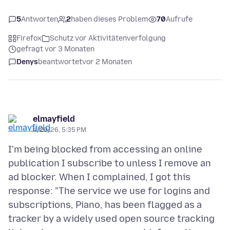
5
Antworten
2
haben dieses Problem
70
Aufrufe
Firefox
Schutz vor Aktivitätenverfolgung
gefragt vor 3 Monaten
Denys
beantwortet
vor 2 Monaten
elmayfield
4/29/26, 5:35 PM
I'm being blocked from accessing an online
publication I subscribe to unless I remove an
ad blocker. When I complained, I got this
response: "The service we use for logins and
subscriptions, Piano, has been flagged as a
tracker by a widely used open source tracking