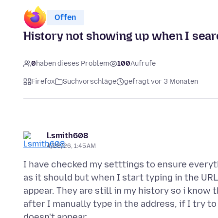
Offen
History not showing up when I sear
0
haben dieses Problem
100
Aufrufe
Firefox
Suchvorschläge
gefragt vor 3 Monaten
l.smith608
4/28/26, 1:45 AM
I have checked my setttings to ensure everyth
as it should but when I start typing in the UR
appear. They are still in my history so i know 
after I manually type in the address, if I try t