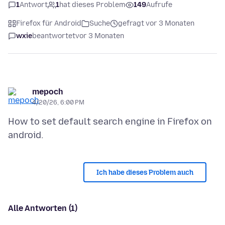
1
Antwort
1
hat dieses Problem
149
Aufrufe
Firefox für Android
Suche
gefragt vor 3 Monaten
wxie
beantwortet
vor 3 Monaten
mepoch
4/20/26, 6:00 PM
How to set default search engine in Firefox on
Ich habe dieses Problem auch
Alle Antworten (1)