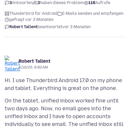
3
Antworten
3
haben dieses Problem
118
Aufrufe
Thunderbird für Android
E-Mails senden und empfangen
gefragt vor 3 Monaten
Robert Tallent
beantwortet
vor 3 Monaten
Robert Tallent
4/18/26, 8:02 AM
Hi. I use Thunderbird Android 17.0 on my phone
On the tablet, unified inbox worked fine until
two days ago. Now, no email goes into the
unified inbox and I have to open accounts
individually to see email. The unified inbox still