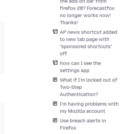
the add-on bar from
firefox 28? Forecastfox
no longer works now!
Thanks!
AP news shortcut added
to new tab page with
"sponsored shortcuts"
off
how can I see the
settings app
What if I'm locked out of
Two-Step
Authentication?
I'm having problems with
my Mozilla account
Use breach alerts in
Firefox