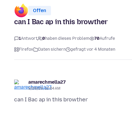
Offen
can I Bac ap in this browther
1
Antwort
0
haben dieses Problem
70
Aufrufe
Firefox
Daten sichern
gefragt vor 4 Monaten
amarechmella27
3/28/26, 12:04 AM