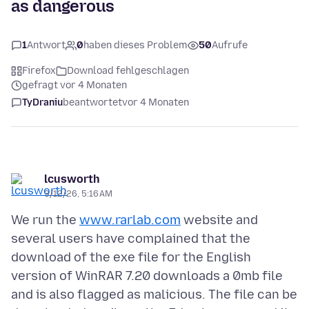
as dangerous
1
Antwort
0
haben dieses Problem
50
Aufrufe
Firefox
Download fehlgeschlagen
gefragt vor 4 Monaten
TyDraniu
beantwortet
vor 4 Monaten
lcusworth
3/12/26, 5:16 AM
We run the
www.rarlab.com
website and
several users have complained that the
download of the exe file for the English
version of WinRAR 7.20 downloads a 0mb file
and is also flagged as malicious. The file can be