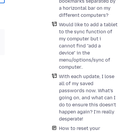
bookmarks separated by
a horizontal bar on my
different computers?
Would like to add a tablet
to the sync function of
my computer but i
cannot find "add a
device" in the
menu/options/sync of
computer..
With each update, I lose
all of my saved
passwords now. What's
going on, and what can I
do to ensure this doesn't
happen again? I'm really
desperate!
How to reset your