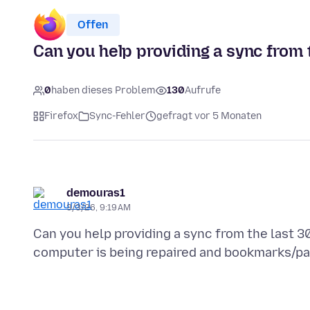
Offen
Can you help providing a sync from 
0
haben dieses Problem
130
Aufrufe
Firefox
Sync-Fehler
gefragt vor 5 Monaten
demouras1
3/3/26, 9:19 AM
Can you help providing a sync from the last 