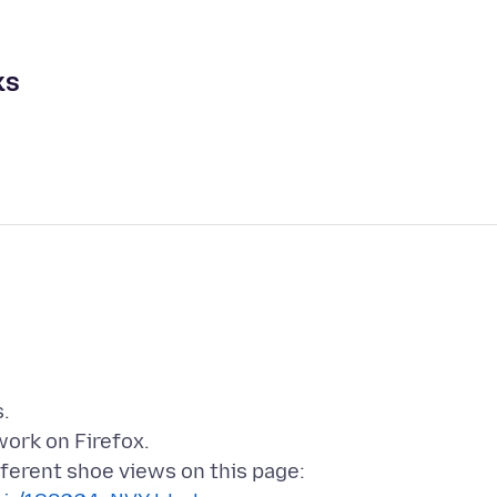
ks
.
work on Firefox.