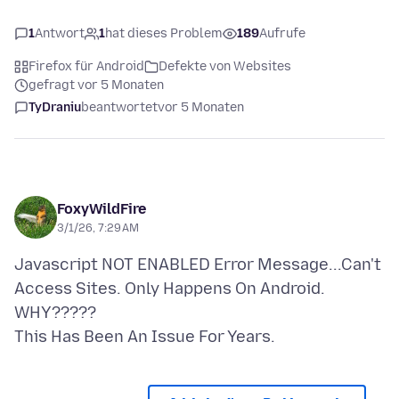
1
Antwort
1
hat dieses Problem
189
Aufrufe
Firefox für Android
Defekte von Websites
gefragt vor 5 Monaten
TyDraniu
beantwortet
vor 5 Monaten
FoxyWildFire
3/1/26, 7:29 AM
Javascript NOT ENABLED Error Message...Can't
Access Sites. Only Happens On Android.
WHY?????