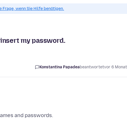
ue Frage, wenn Sie Hilfe benötigen.
 insert my password.
Konstantina Papadea
beantwortet
vor 6 Mona
rnames and passwords.