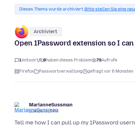
Dieses Thema wurde archiviert.
Bitte stellen Sie eine ne
Archiviert
Open 1Password extension so I can
1
Antwort
0
haben dieses Problem
79
Aufrufe
Firefox
Passwortverwaltung
gefragt vor 6 Monaten
MarianneSussman
1/14/26, 3:15 PM
Tell me how I can pull up my 1Password use