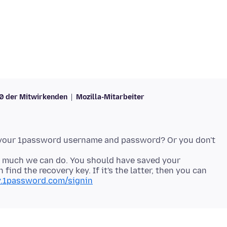
10 der Mitwirkenden
Mozilla-Mitarbeiter
t your 1password username and password? Or you don't
 not much we can do. You should have saved your
nd the recovery key. If it's the latter, then you can
y.1password.com/signin