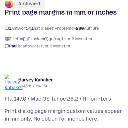
Archiviert
Print page margins in mm or inches
1
Antwort
1
hat dieses Problem
280
Aufrufe
Firefox
Drucken
gefragt vor 6 Monaten
Paul
beantwortet
vor 6 Monaten
Harvey Kabaker
1/14/26, 2:04 PM
Print dialog page margin custom values appear