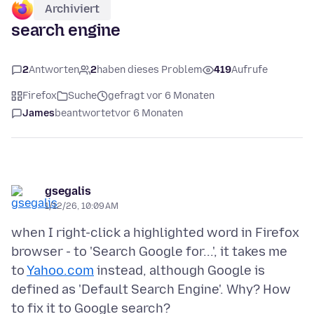
Archiviert
search engine
2
Antworten
2
haben dieses Problem
419
Aufrufe
Firefox
Suche
gefragt vor 6 Monaten
James
beantwortet
vor 6 Monaten
gsegalis
1/12/26, 10:09 AM
when I right-click a highlighted word in Firefox
browser - to 'Search Google for...', it takes me
to
Yahoo.com
instead, although Google is
defined as 'Default Search Engine'. Why? How