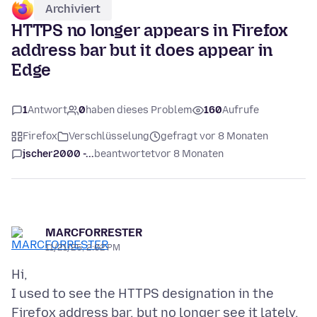
Archiviert
HTTPS no longer appears in Firefox
address bar but it does appear in
Edge
1
Antwort
0
haben dieses Problem
160
Aufrufe
Firefox
Verschlüsselung
gefragt vor 8 Monaten
jscher2000 -...
beantwortet
vor 8 Monaten
MARCFORRESTER
11/21/25, 2:02 PM
Hi,
I used to see the HTTPS designation in the
Firefox address bar, but no longer see it lately.