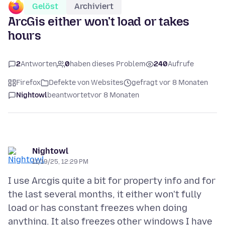
Gelöst
Archiviert
ArcGis either won't load or takes
hours
2
Antworten
0
haben dieses Problem
240
Aufrufe
Firefox
Defekte von Websites
gefragt vor 8 Monaten
Nightowl
beantwortet
vor 8 Monaten
Nightowl
11/19/25, 12:29 PM
I use Arcgis quite a bit for property info and for
the last several months, it either won't fully
load or has constant freezes when doing
anything. It also freezes other windows I have