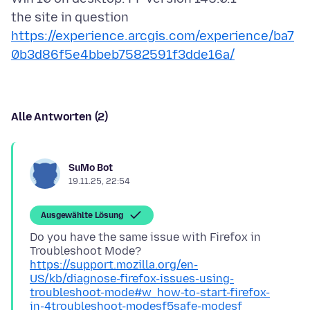
the site in question
https://experience.arcgis.com/experience/ba7
0b3d86f5e4bbeb7582591f3dde16a/
Alle Antworten (2)
SuMo Bot
19.11.25, 22:54
Ausgewählte Lösung
Do you have the same issue with Firefox in
Troubleshoot Mode?
https://support.mozilla.org/en-
US/kb/diagnose-firefox-issues-using-
troubleshoot-mode#w_how-to-start-firefox-
in-4troubleshoot-modesf5safe-modesf