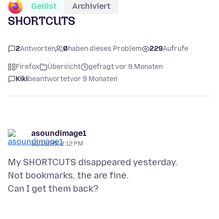
Gelöst
Archiviert
SHORTCUTS
2
Antworten
0
haben dieses Problem
229
Aufrufe
Firefox
Übersicht
gefragt vor 9 Monaten
Kiki
beantwortet
vor 9 Monaten
asoundimage1
10/13/25, 2:12 PM
My SHORTCUTS disappeared yesterday.
Not bookmarks, the are fine.