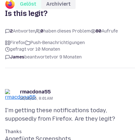
Gelöst
Archiviert
Is this legit?
2
Antworten
0
haben dieses Problem
80
Aufrufe
Firefox
Push-Benachrichtigungen
gefragt vor 10 Monaten
James
beantwortet
vor 9 Monaten
rmacdona55
10/10/25, 8:01 AM
I'm getting these notifications today,
Angefügte Screenshots