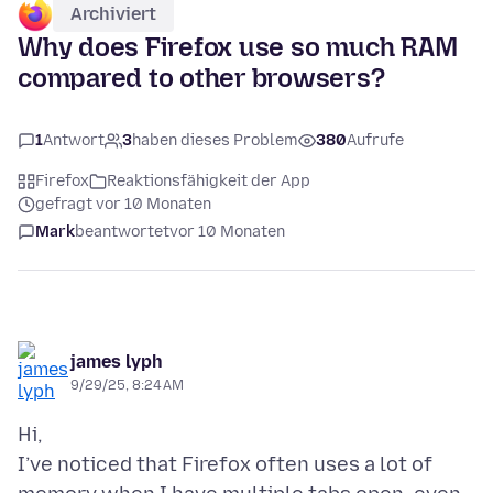
Archiviert
Why does Firefox use so much RAM
compared to other browsers?
1
Antwort
3
haben dieses Problem
380
Aufrufe
Firefox
Reaktionsfähigkeit der App
gefragt vor 10 Monaten
Mark
beantwortet
vor 10 Monaten
james lyph
9/29/25, 8:24 AM
Hi,
I’ve noticed that Firefox often uses a lot of