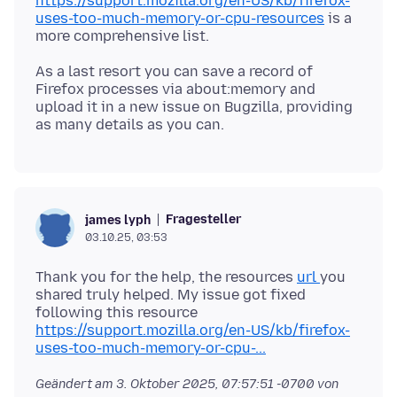
https://support.mozilla.org/en-US/kb/firefox-
uses-too-much-memory-or-cpu-resources
is a
As a last resort you can save a record of
Firefox processes via about:memory and
upload it in a new issue on Bugzilla, providing
Fragesteller
james lyph
03.10.25, 03:53
Thank you for the help, the resources
url
you
shared truly helped. My issue got fixed
following this resource
https://support.mozilla.org/en-US/kb/firefox-
uses-too-much-memory-or-cpu-...
Geändert am
3. Oktober 2025, 07:57:51 -0700
von