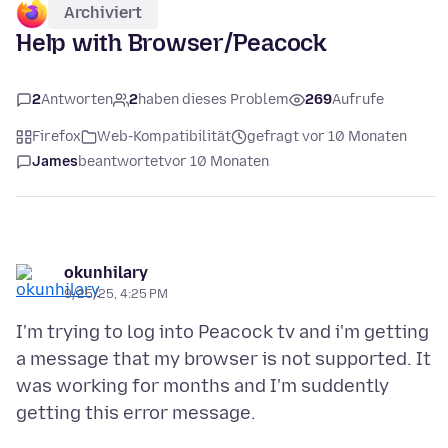
Archiviert
Help with Browser/Peacock
2
Antworten
2
haben dieses Problem
269
Aufrufe
Firefox
Web-Kompatibilität
gefragt vor 10 Monaten
James
beantwortet
vor 10 Monaten
okunhilary
9/25/25, 4:25 PM
I'm trying to log into Peacock tv and i'm getting
a message that my browser is not supported. It
was working for months and I'm suddently