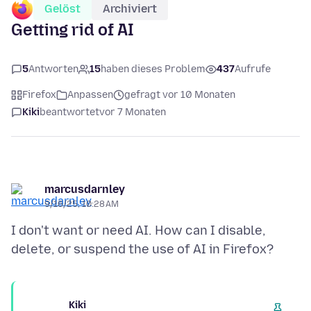
Gelöst
Archiviert
Getting rid of AI
5
Antworten
15
haben dieses Problem
437
Aufrufe
Firefox
Anpassen
gefragt vor 10 Monaten
Kiki
beantwortet
vor 7 Monaten
marcusdarnley
9/16/25, 10:28 AM
I don't want or need AI. How can I disable,
Kiki