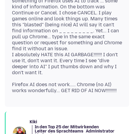
something of Firefox uses AI to track ... some
kind of information. On the bottom was
Continue or Cancel. I chose CANCEL. I play
games online and look things up. Many times
this "blasted" (being nice) AI will say it can't
find information on _ _ _ _ _ _ _ _ _. Yet... I can
pull up Chrome... type in the same exact
question or request for something and Chrome
find it without an issue.
I absolutely HATE this AI GARBAGE!!!!!!! I don't
use it, don't want it. Every time I see "dive
deeper into AI" I put thumbs down and why I
Firefox AI does not work..... Chrome (no AI)
Kiki
In den Top 25 der Mitwirkenden
Leiter des Sprachteams
Administrator