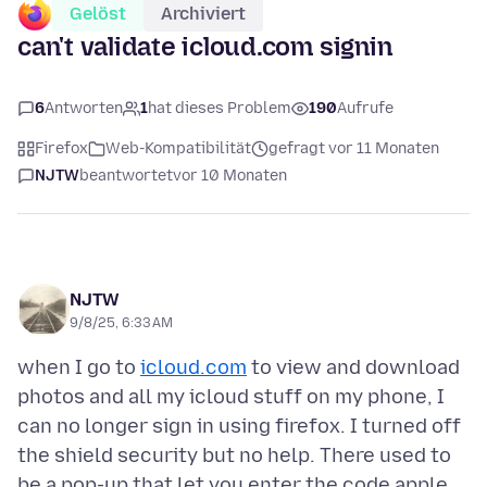
Gelöst
Archiviert
can't validate icloud.com signin
6
Antworten
1
hat dieses Problem
190
Aufrufe
Firefox
Web-Kompatibilität
gefragt vor 11 Monaten
NJTW
beantwortet
vor 10 Monaten
NJTW
9/8/25, 6:33 AM
when I go to
icloud.com
to view and download
photos and all my icloud stuff on my phone, I
can no longer sign in using firefox. I turned off
the shield security but no help. There used to
be a pop-up that let you enter the code apple