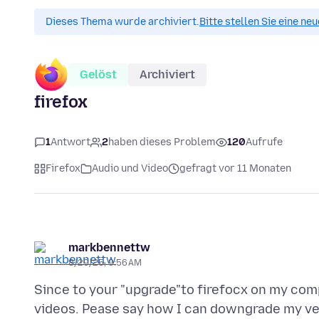
Dieses Thema wurde archiviert.
Bitte stellen Sie eine ne
Gelöst
Archiviert
firefox
1
Antwort
2
haben dieses Problem
120
Aufrufe
Firefox
Audio und Video
gefragt vor 11 Monaten
markbennettw
8/29/25, 9:56 AM
Since to your "upgrade"to firefocx on my com